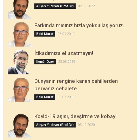
02.01.2022
Alişan Yıldıran (Prof Dr)
Farkında mısınız hızla yoksullaşıyoruz…
03.07.2019
Baki Murat
İtikadımıza el uzatmayın!
23.03.2019
Kemâl Özer
Dünyanın rengine kanan cahillerden
pervasız cehalete…
11.03.2019
Baki Murat
Kovid-19 aşısı, devşirme ve kobay!
03.12.2020
Alişan Yıldıran (Prof Dr)