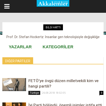
BİLGİ HATTI
Prof. Dr. Stefan Hockertz: İnsanlar gen teknolojisiyle değişikliğe
Kovid-19 aşısı, devşirme ve kobay!
maruz kalabilir
YAZARLAR
KATEGORİLER
DİĞER PARTİLER
FETÖ'ye övgü düzen milletvekili kim ve
hangi partili?
26.08.2018 18:02:05
Türkiye
0
İyi Parti bölündü, önemli isimler istifa etti