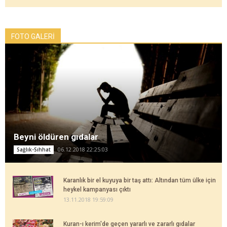
FOTO GALERİ
Beyni öldüren gıdalar
06.12.2018 22:25:03
Sağlık-Sıhhat
Karanlık bir el kuyuya bir taş attı: Altından tüm ülke için
heykel kampanyası çıktı
13.11.2018 19:59:09
Kuran-ı kerim'de geçen yararlı ve zararlı gıdalar