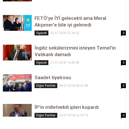
FETÖ'ye İYİ gelecekti ama Meral
Akşener'e bile iyi gelmedi
22.07.2018 22:34:32
Siyaset
0
İngiliz sekülerizmini isteyen Temel'in
Vatikanlı damadı
21.07.2018 14:28:40
Siyaset
0
Saadet tiyatrosu
08.07.2018 00:22:38
Diğer Partiler
0
İP'in milletvekili ipleri kopardı
03.07.2018 22:35:19
Diğer Partiler
0