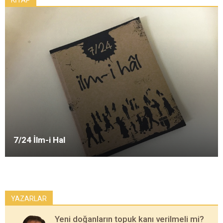
KİTAP
7/24 İlm-i Hal
YAZARLAR
Yeni doğanların topuk kanı verilmeli mi?