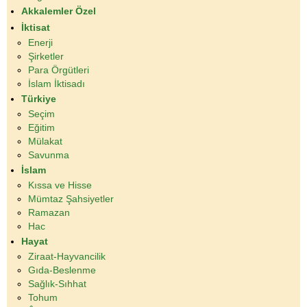
Akkalemler Özel
İktisat
Enerji
Şirketler
Para Örgütleri
İslam İktisadı
Türkiye
Seçim
Eğitim
Mülakat
Savunma
İslam
Kıssa ve Hisse
Mümtaz Şahsiyetler
Ramazan
Hac
Hayat
Ziraat-Hayvancilik
Gıda-Beslenme
Sağlık-Sıhhat
Tohum