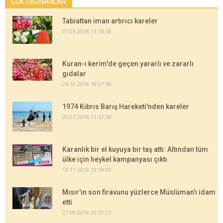
ÇOK OKUNANLAR
Tabiattan iman artırıcı kareler
07.05.2018 13:18:58
Kuran-ı kerim'de geçen yararlı ve zararlı
gıdalar
24.10.2018 18:07:58
1974 Kıbrıs Barış Hareketi'nden kareler
20.07.2018 11:47:58
Karanlık bir el kuyuya bir taş attı: Altından tüm
ülke için heykel kampanyası çıktı
13.11.2018 19:59:09
Mısır'ın son firavunu yüzlerce Müslüman'ı idam
etti
27.08.2018 20:51:21