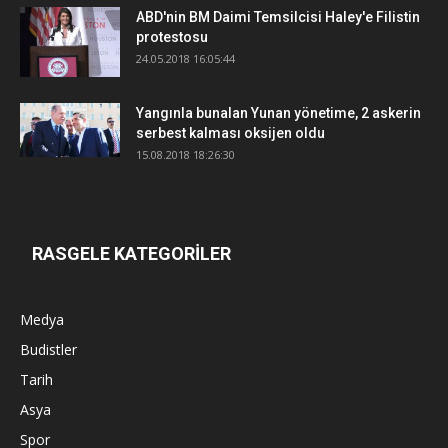
ABD'nin BM Daimi Temsilcisi Haley'e Filistin
protestosu
24.05.2018 16:05:44
Yangınla bunalan Yunan yönetime, 2 askerin
serbest kalması oksijen oldu
15.08.2018 18:26:30
RASGELE KATEGORİLER
Medya
Budistler
Tarih
Asya
Spor