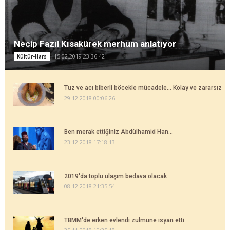
Necip Fazıl Kısakürek merhum anlatıyor
15.02.2019 23:36:42
Kültür-Hars
Tuz ve acı biberli böcekle mücadele... Kolay ve zararsız
29.12.2018 00:06:26
Ben merak ettiğiniz Abdülhamid Han...
23.12.2018 17:18:13
2019'da toplu ulaşım bedava olacak
08.12.2018 21:35:54
TBMM'de erken evlendi zulmüne isyan etti