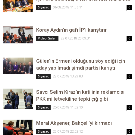
06.08.2018 11:36:11
Siyaset
0
Koray Aydın'ın gafı İP'i karıştırır
28.07.2018 20:09:31
Video Galeri
0
Gülen’in Ermeni olduğunu söylediği için
aday yapılmadı şimdi partisi karıştı
28.07.2018 13:29:03
Siyaset
0
Savcı Selim Kiraz'ın katilinin reklamcısı
PKK milletvekiline tepki çığ gibi
25.07.2018 11:32:10
Siyaset
0
Meral Akşener, Bahçeli'yi kırmadı
23.07.2018 22:02:12
Siyaset
0