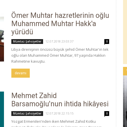
Ömer Muhtar hazretlerinin oğlu
Muhammed Muhtar Hakk'a
yürüdü
12.07.2018 23:03:37
Mümtaz Şahsiyetler
0
Libya direnişinin öncüsü büyük şehid Ömer Muhtar'ın tek
oğlu olan Muhammed Ömer Muhtar, 97 yaşında Hakkın
Rahmetine kavuştu.
devamı
Mehmet Zahid
Barsamoğlu'nun ihtida hikâyesi
12.07.2018 22:15:15
Mümtaz Şahsiyetler
0
Yozgat Ermenileri'nden iken Mehmet Zahid Kotku