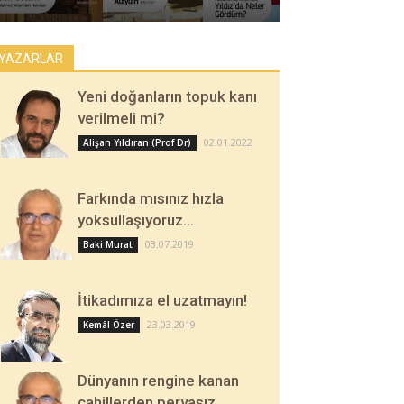
YAZARLAR
Yeni doğanların topuk kanı
verilmeli mi?
02.01.2022
Alişan Yıldıran (Prof Dr)
Farkında mısınız hızla
yoksullaşıyoruz…
03.07.2019
Baki Murat
İtikadımıza el uzatmayın!
23.03.2019
Kemâl Özer
Dünyanın rengine kanan
cahillerden pervasız