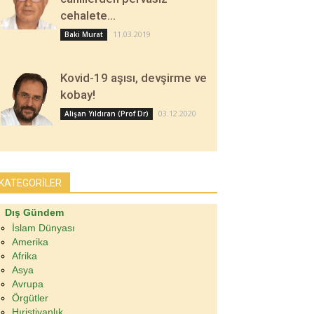
cehalete…
11.03.2019
Baki Murat
Kovid-19 aşısı, devşirme ve
kobay!
03.12.2020
Alişan Yıldıran (Prof Dr)
KATEGORİLER
Dış Gündem
İslam Dünyası
Amerika
Afrika
Asya
Avrupa
Örgütler
Hıristiyanlık