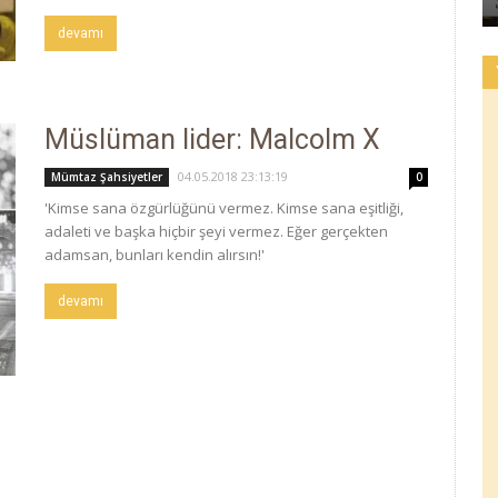
devamı
Müslüman lider: Malcolm X
04.05.2018 23:13:19
Mümtaz Şahsiyetler
0
'Kimse sana özgürlüğünü vermez. Kimse sana eşitliği,
adaleti ve başka hiçbir şeyi vermez. Eğer gerçekten
adamsan, bunları kendin alırsın!'
devamı