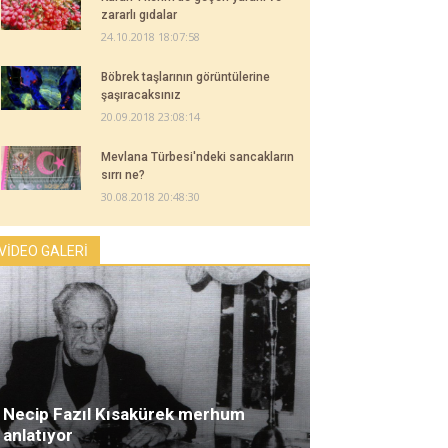
zararlı gıdalar
24.10.2018 18:07:58
Böbrek taşlarının görüntülerine
şaşıracaksınız
20.09.2018 23:08:14
Mevlana Türbesi'ndeki sancakların
sırrı ne?
30.08.2018 20:48:30
VİDEO GALERİ
Necip Fazıl Kısakürek merhum
anlatıyor