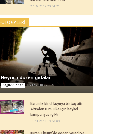
27.08.2018 20:51:21
FOTO GALERİ
Beyni öldüren gıdalar
06.12.2018 22:25:03
Sağlık-Sıhhat
Karanlık bir el kuyuya bir taş attı:
Altından tüm ülke için heykel
kampanyası çıktı
13.11.2018 19:59:09
Kuran-ı kerim'de geçen yararlı ve