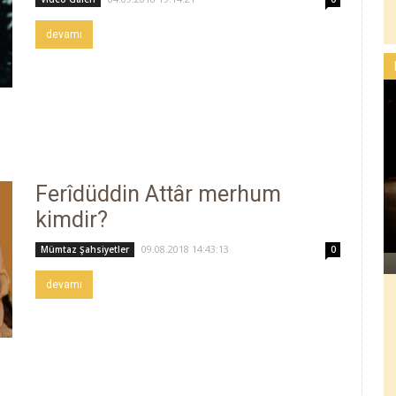
devamı
Ferîdüddin Attâr merhum
kimdir?
09.08.2018 14:43:13
Mümtaz Şahsiyetler
0
devamı