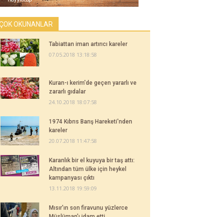
ÇOK OKUNANLAR
Tabiattan iman artırıcı kareler
07.05.2018 13:18:58
Kuran-ı kerim'de geçen yararlı ve
zararlı gıdalar
24.10.2018 18:07:58
1974 Kıbrıs Barış Hareketi'nden
kareler
20.07.2018 11:47:58
Karanlık bir el kuyuya bir taş attı:
Altından tüm ülke için heykel
kampanyası çıktı
13.11.2018 19:59:09
Mısır'ın son firavunu yüzlerce
Müslüman'ı idam etti