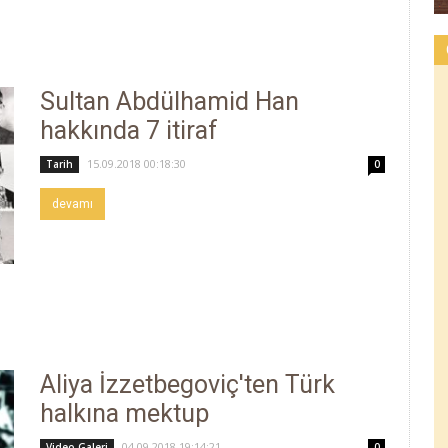
Sultan Abdülhamid Han
hakkında 7 itiraf
15.09.2018 00:18:30
Tarih
0
devamı
Aliya İzzetbegoviç'ten Türk
halkına mektup
04.09.2018 19:14:21
Video Galeri
0