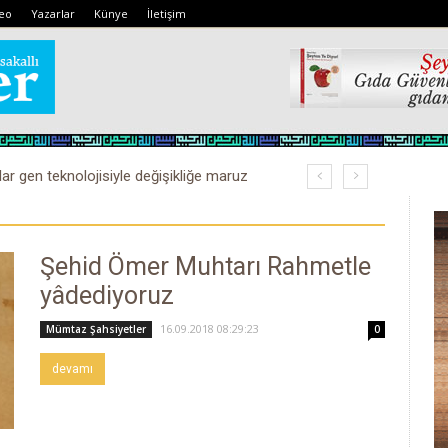
eo
Yazarlar
Künye
İletişim
lar gen teknolojisiyle değişikliğe maruz
Şehid Ömer Muhtarı Rahmetle
yâdediyoruz
16.09.2018 08:29:23
Mümtaz Şahsiyetler
0
devamı