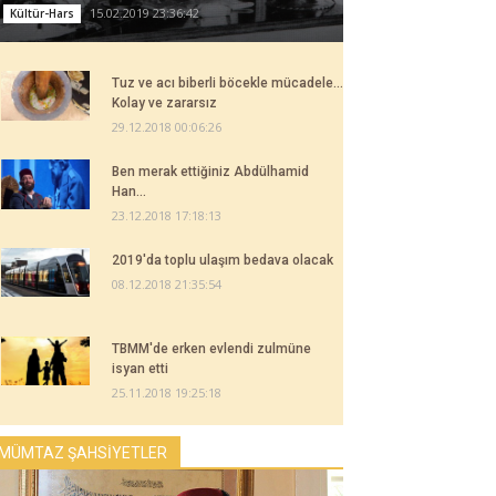
15.02.2019 23:36:42
Kültür-Hars
Tuz ve acı biberli böcekle mücadele...
Kolay ve zararsız
29.12.2018 00:06:26
Ben merak ettiğiniz Abdülhamid
Han...
23.12.2018 17:18:13
2019'da toplu ulaşım bedava olacak
08.12.2018 21:35:54
TBMM'de erken evlendi zulmüne
isyan etti
25.11.2018 19:25:18
MÜMTAZ ŞAHSİYETLER