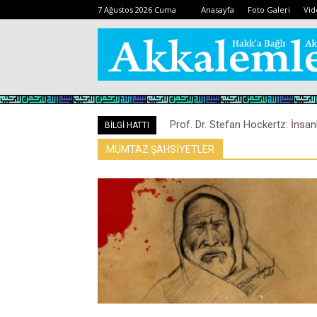
7 Ağustos 2026 Cuma
Anasayfa
Foto Galeri
Vid
Prof. Dr. Stefan Hockertz: İnsan
BİLGİ HATTI
kalabilir
MÜMTAZ ŞAHSİYETLER