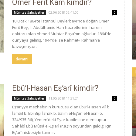
Ömer Ferit Kâm kimdir?
02.06.2018 02:41:00
Mümtaz Şahsiyetler
0
10 Ocak 1864’te İstanbul Beylerbeyi’nde doğan Ömer
Ferit Bey, II. Abdülhamid Han hazretlerinin harem
doktoru olan Ahmed Muhtar Paşa’nın oğludur. 1864’de
dünyaya gelmiş, 1944’de ise Rahmet-i Rahman’a
kavuşmuştur.
devamı
Ebü’l-Hasan Eş’arî kimdir?
11.05.2018 11:31:21
Mümtaz Şahsiyetler
0
Eş‘ariyye mezhebinin kurucusu olan Ebü’l-Hasen Alî b.
İsmâîl b. Ebî Bişr İshâk b. Sâlim el-Eş‘arî el-Basrî (ö.
324/935-36), Yemen’deki Eş‘ar kabilesine mensuptur.
Sahâbî Ebû Mûsâ el-Eş‘arî (r.a.)’ın soyundan geldiği için
Eş‘arî nisbesiyle tanınır.