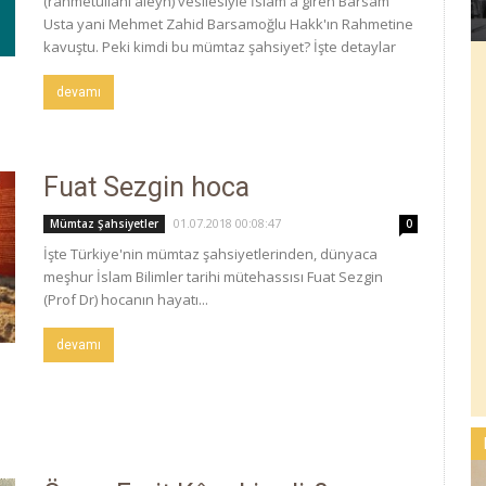
(rahmetullahi aleyh) vesilesiyle İslam'a giren Barsam
Usta yani Mehmet Zahid Barsamoğlu Hakk'ın Rahmetine
kavuştu. Peki kimdi bu mümtaz şahsiyet? İşte detaylar
devamı
Fuat Sezgin hoca
01.07.2018 00:08:47
Mümtaz Şahsiyetler
0
İşte Türkiye'nin mümtaz şahsiyetlerinden, dünyaca
meşhur İslam Bilimler tarihi mütehassısı Fuat Sezgin
(Prof Dr) hocanın hayatı...
devamı