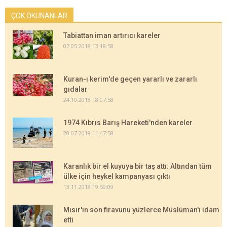
ÇOK OKUNANLAR
Tabiattan iman artırıcı kareler
07.05.2018 13:18:58
Kuran-ı kerim'de geçen yararlı ve zararlı
gıdalar
24.10.2018 18:07:58
1974 Kıbrıs Barış Hareketi'nden kareler
20.07.2018 11:47:58
Karanlık bir el kuyuya bir taş attı: Altından tüm
ülke için heykel kampanyası çıktı
13.11.2018 19:59:09
Mısır'ın son firavunu yüzlerce Müslüman'ı idam
etti