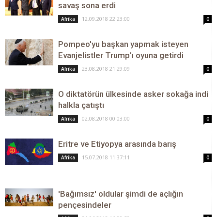
savaş sona erdi
12.09.2018 22:23:00
Afrika
0
Pompeo'yu başkan yapmak isteyen
Evanjelistler Trump'ı oyuna getirdi
23.08.2018 21:29:09
Afrika
0
O diktatörün ülkesinde asker sokağa indi
halkla çatıştı
02.08.2018 00:03:00
Afrika
0
Eritre ve Etiyopya arasında barış
15.07.2018 11:37:11
Afrika
0
'Bağımsız' oldular şimdi de açlığın
pençesindeler