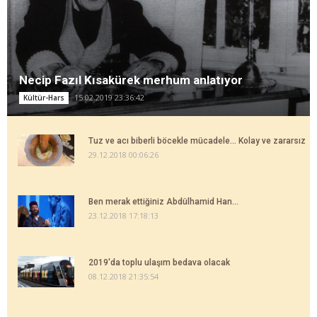
Necip Fazıl Kısakürek merhum anlatıyor
15.02.2019 23:36:42
Kültür-Hars
Tuz ve acı biberli böcekle mücadele... Kolay ve zararsız
29.12.2018 00:06:26
Ben merak ettiğiniz Abdülhamid Han...
23.12.2018 17:18:13
2019'da toplu ulaşım bedava olacak
08.12.2018 21:35:54