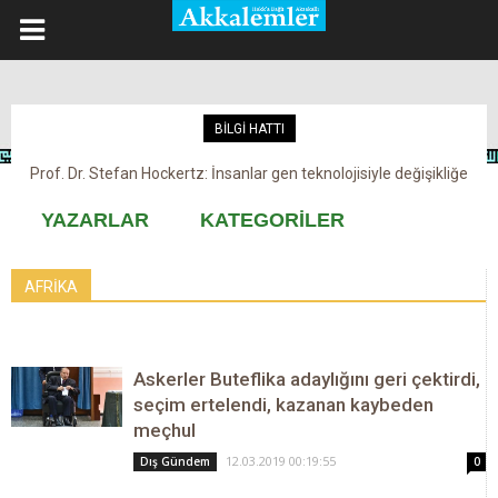
BİLGİ HATTI
Prof. Dr. Stefan Hockertz: İnsanlar gen teknolojisiyle değişikliğe
Kovid-19 aşısı, devşirme ve kobay!
maruz kalabilir
YAZARLAR
KATEGORİLER
AFRİKA
Askerler Buteflika adaylığını geri çektirdi,
seçim ertelendi, kazanan kaybeden
meçhul
12.03.2019 00:19:55
Dış Gündem
0