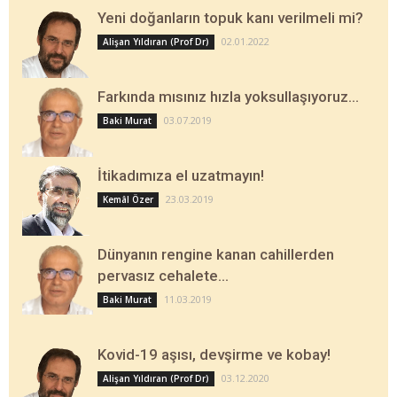
Yeni doğanların topuk kanı verilmeli mi?
02.01.2022
Alişan Yıldıran (Prof Dr)
Farkında mısınız hızla yoksullaşıyoruz…
03.07.2019
Baki Murat
İtikadımıza el uzatmayın!
23.03.2019
Kemâl Özer
Dünyanın rengine kanan cahillerden
pervasız cehalete…
11.03.2019
Baki Murat
Kovid-19 aşısı, devşirme ve kobay!
03.12.2020
Alişan Yıldıran (Prof Dr)