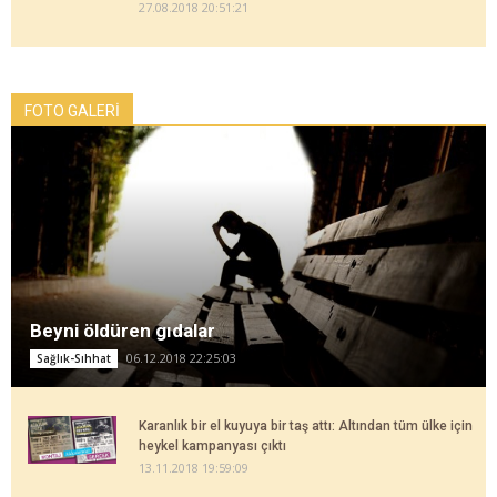
27.08.2018 20:51:21
FOTO GALERİ
Beyni öldüren gıdalar
06.12.2018 22:25:03
Sağlık-Sıhhat
Karanlık bir el kuyuya bir taş attı: Altından tüm ülke için
heykel kampanyası çıktı
13.11.2018 19:59:09