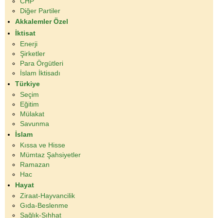
CHP
Diğer Partiler
Akkalemler Özel
İktisat
Enerji
Şirketler
Para Örgütleri
İslam İktisadı
Türkiye
Seçim
Eğitim
Mülakat
Savunma
İslam
Kıssa ve Hisse
Mümtaz Şahsiyetler
Ramazan
Hac
Hayat
Ziraat-Hayvancilik
Gıda-Beslenme
Sağlık-Sıhhat