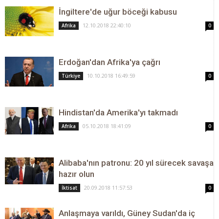
İngiltere'de uğur böceği kabusu
12.10.2018 22:40:10
Afrika
0
Erdoğan'dan Afrika'ya çağrı
10.10.2018 16:49:59
Türkiye
0
Hindistan'da Amerika'yı takmadı
05.10.2018 18:41:09
Afrika
0
Alibaba'nın patronu: 20 yıl sürecek savaşa
hazır olun
20.09.2018 11:57:53
İktisat
0
Anlaşmaya varıldı, Güney Sudan'da iç